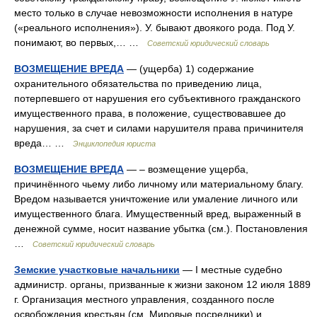
место только в случае невозможности исполнения в натуре
(«реального исполнения»). У. бывают двоякого рода. Под У.
понимают, во первых,… …
Советский юридический словарь
ВОЗМЕЩЕНИЕ ВРЕДА
— (ущерба) 1) содержание
охранительного обязательства по приведению лица,
потерпевшего от нарушения его субъективного гражданского
имущественного права, в положение, существовавшее до
нарушения, за счет и силами нарушителя права причинителя
вреда… …
Энциклопедия юриста
ВОЗМЕЩЕНИЕ ВРЕДА
— – возмещение ущерба,
причинённого чьему либо личному или материальному благу.
Вредом называется уничтожение или умаление личного или
имущественного блага. Имущественный вред, выраженный в
денежной сумме, носит название убытка (см.). Постановления
…
Советский юридический словарь
Земские участковые начальники
— I местные судебно
администр. органы, призванные к жизни законом 12 июля 1889
г. Организация местного управления, созданного после
освобождения крестьян (см. Мировые посредники) и